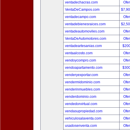
ventadechacras.com
Ofer
VentaDeCampos.com
$7,9
ventadecampo.com
Ofer
ventadebienesraices.com
$2,5
ventadeautomoviles.com
Ofer
VentaDeAutomotores.com
Ofer
ventadeartesanias.com
$20
ventaalcosto.com
Ofer
vendoycompro.com
Ofer
vendoapartamento.com
$30
venderyexportar.com
Ofer
vendermidominio.com
Ofer
venderinmuebles.com
Ofer
venderdominio.com
Ofer
vendedorvirtual.com
Ofer
vendasupropiedad.com
Ofer
vehiculosalaventa.com
Ofer
usadosenventa.com
Ofer