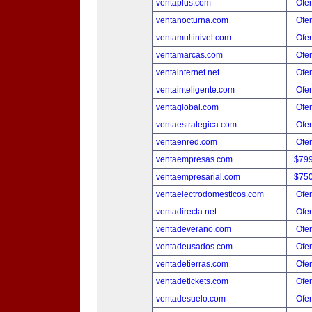
ventaplus.com
Ofer
ventanocturna.com
Ofer
ventamultinivel.com
Ofer
ventamarcas.com
Ofer
ventainternet.net
Ofer
ventainteligente.com
Ofer
ventaglobal.com
Ofer
ventaestrategica.com
Ofer
ventaenred.com
Ofer
ventaempresas.com
$79
ventaempresarial.com
$75
ventaelectrodomesticos.com
Ofer
ventadirecta.net
Ofer
ventadeverano.com
Ofer
ventadeusados.com
Ofer
ventadetierras.com
Ofer
ventadetickets.com
Ofer
ventadesuelo.com
Ofer