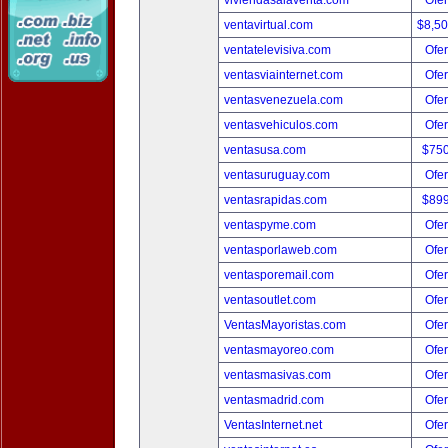
viviendasalaventa.com
Ofer
ventavirtual.com
$8,5
ventatelevisiva.com
Ofer
ventasviainternet.com
Ofer
ventasvenezuela.com
Ofer
ventasvehiculos.com
Ofer
ventasusa.com
$75
ventasuruguay.com
Ofer
ventasrapidas.com
$89
ventaspyme.com
Ofer
ventasporlaweb.com
Ofer
ventasporemail.com
Ofer
ventasoutlet.com
Ofer
VentasMayoristas.com
Ofer
ventasmayoreo.com
Ofer
ventasmasivas.com
Ofer
ventasmadrid.com
Ofer
VentasInternet.net
Ofer