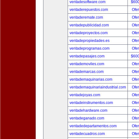
ventadesoftware.com
$60
ventaderepuestos.com
Ofer
ventaderemate.com
Ofer
ventadepublicidad.com
Ofer
ventadeproyectos.com
Ofer
ventadepropiedades.es
Ofer
ventadeprogramas.com
Ofer
ventadepasajes.com
$60
ventademoviles.com
Ofer
ventademarcas.com
Ofer
ventademaquinarias.com
Ofer
ventademaquinariaindustrial.com
Ofer
ventadejoyas.com
Ofer
ventadeinstrumentos.com
Ofer
ventadehardware.com
Ofer
ventadeganado.com
Ofer
ventadedepartamentos.com
Ofer
ventadecuadros.com
Ofer