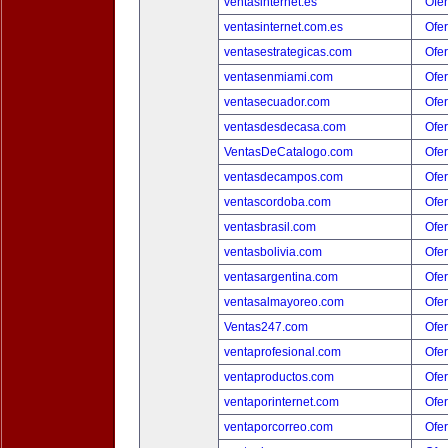
ventasinternet.es
Ofer
ventasinternet.com.es
Ofer
ventasestrategicas.com
Ofer
ventasenmiami.com
Ofer
ventasecuador.com
Ofer
ventasdesdecasa.com
Ofer
VentasDeCatalogo.com
Ofer
ventasdecampos.com
Ofer
ventascordoba.com
Ofer
ventasbrasil.com
Ofer
ventasbolivia.com
Ofer
ventasargentina.com
Ofer
ventasalmayoreo.com
Ofer
Ventas247.com
Ofer
ventaprofesional.com
Ofer
ventaproductos.com
Ofer
ventaporinternet.com
Ofer
ventaporcorreo.com
Ofer