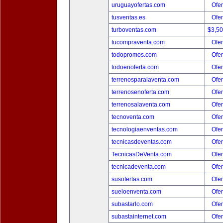
uruguayofertas.com
Ofer
tusventas.es
Ofer
turboventas.com
$3,5
tucompraventa.com
Ofer
todopromos.com
Ofer
todoenoferta.com
Ofer
terrenosparalaventa.com
Ofer
terrenosenoferta.com
Ofer
terrenosalaventa.com
Ofer
tecnoventa.com
Ofer
tecnologiaenventas.com
Ofer
tecnicasdeventas.com
Ofer
TecnicasDeVenta.com
Ofer
tecnicadeventa.com
Ofer
susofertas.com
Ofer
sueloenventa.com
Ofer
subastarlo.com
Ofer
subastainternet.com
Ofer