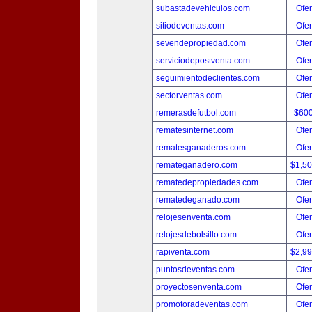
subastadevehiculos.com
Ofer
sitiodeventas.com
Ofer
sevendepropiedad.com
Ofer
serviciodepostventa.com
Ofer
seguimientodeclientes.com
Ofer
sectorventas.com
Ofer
remerasdefutbol.com
$60
rematesinternet.com
Ofer
rematesganaderos.com
Ofer
remateganadero.com
$1,5
rematedepropiedades.com
Ofer
rematedeganado.com
Ofer
relojesenventa.com
Ofer
relojesdebolsillo.com
Ofer
rapiventa.com
$2,9
puntosdeventas.com
Ofer
proyectosenventa.com
Ofer
promotoradeventas.com
Ofer