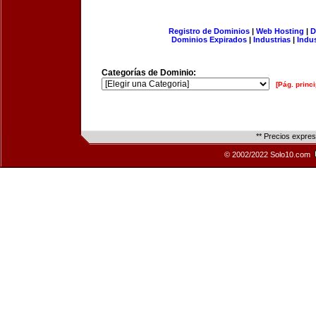
Registro de Dominios
|
Web Hosting
|
D
Dominios Expirados
|
Industrias
|
Indu
Categorías de Dominio:
[Pág. princi
** Precios expre
© 2002/2022 Solo10.com