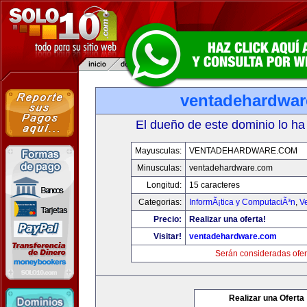
ventadehardwa
El dueño de este dominio lo ha
Mayusculas:
VENTADEHARDWARE.COM
Minusculas:
ventadehardware.com
Longitud:
15 caracteres
Categorias:
InformÃ¡tica y ComputaciÃ³n
,
V
Precio:
Realizar una oferta!
Visitar!
ventadehardware.com
Serán consideradas ofer
Realizar una Oferta