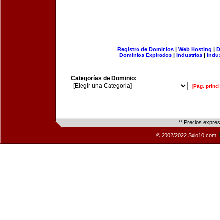
Registro de Dominios
|
Web Hosting
|
D
Dominios Expirados
|
Industrias
|
Indu
Categorías de Dominio:
[Pág. princi
** Precios expre
© 2002/2022 Solo10.com