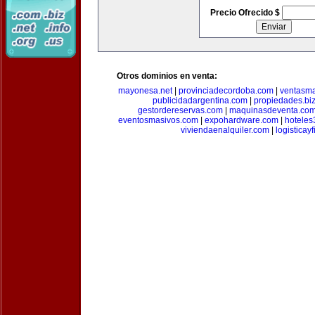
Precio Ofrecido $
Otros dominios en venta:
mayonesa.net
|
provinciadecordoba.com
|
ventasma
publicidadargentina.com
|
propiedades.bi
gestordereservas.com
|
maquinasdeventa.co
eventosmasivos.com
|
expohardware.com
|
hotele
viviendaenalquiler.com
|
logisticay