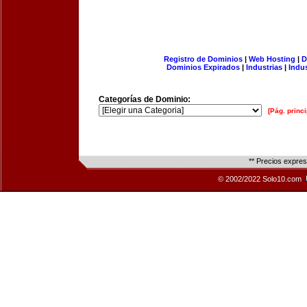
Registro de Dominios
|
Web Hosting
|
D
Dominios Expirados
|
Industrias
|
Indu
Categorías de Dominio:
[Pág. princi
** Precios expre
© 2002/2022 Solo10.com