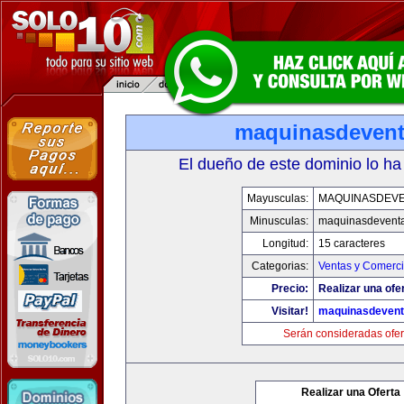
maquinasdeven
El dueño de este dominio lo ha
Mayusculas:
MAQUINASDEV
Minusculas:
maquinasdevent
Longitud:
15 caracteres
Categorias:
Ventas y Comerci
Precio:
Realizar una ofe
Visitar!
maquinasdeven
Serán consideradas ofer
Realizar una Oferta