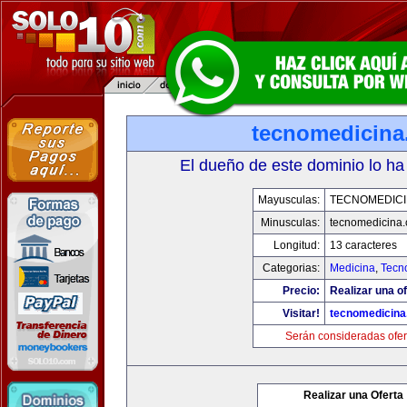
tecnomedicin
El dueño de este dominio lo ha
Mayusculas:
TECNOMEDICI
Minusculas:
tecnomedicina
Longitud:
13 caracteres
Categorias:
Medicina
,
Tecn
Precio:
Realizar una of
Visitar!
tecnomedicin
Serán consideradas ofer
Realizar una Oferta