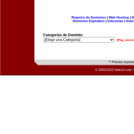
Registro de Dominios
|
Web Hosting
|
D
Dominios Expirados
|
Industrias
|
Indu
Categorías de Dominio:
[Pág. princi
** Precios expre
© 2002/2022 Solo10.com