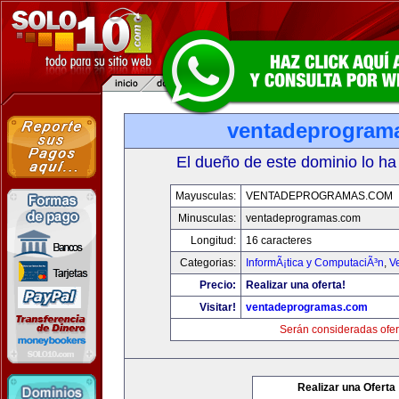
ventadeprogram
El dueño de este dominio lo ha
Mayusculas:
VENTADEPROGRAMAS.COM
Minusculas:
ventadeprogramas.com
Longitud:
16 caracteres
Categorias:
InformÃ¡tica y ComputaciÃ³n
,
V
Precio:
Realizar una oferta!
Visitar!
ventadeprogramas.com
Serán consideradas ofer
Realizar una Oferta