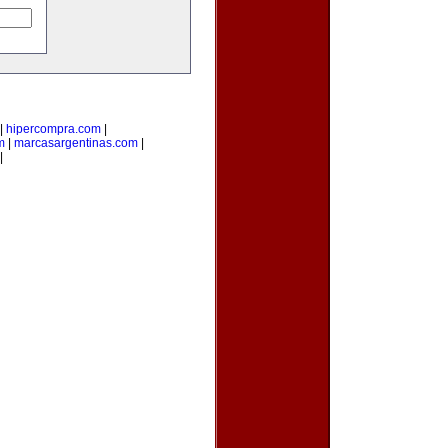
|
hipercompra.com
|
m
|
marcasargentinas.com
|
|