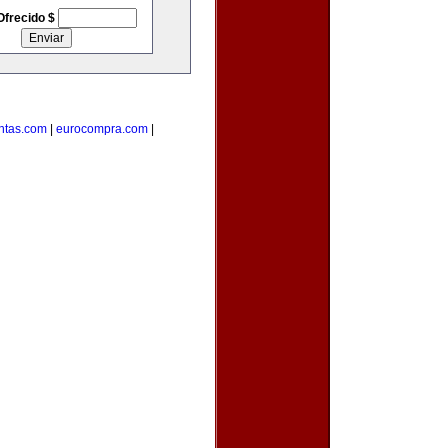
Ofrecido $
ntas.com
|
eurocompra.com
|