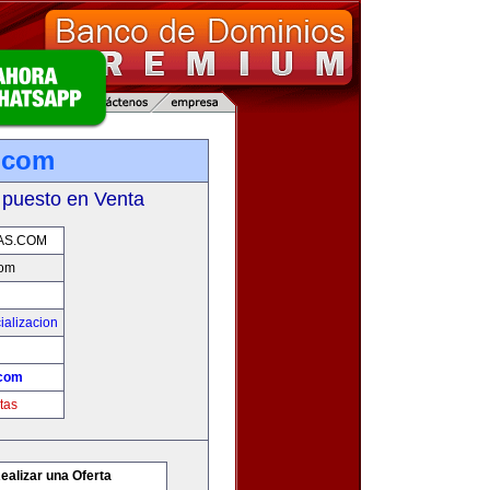
.com
 puesto en Venta
AS.COM
com
ializacion
.com
tas
ealizar una Oferta