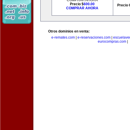
COMPRAR AHORA
Precio $
600.00
Precio 
COMPRAR AHORA
Otros dominios en venta:
e-remates.com
|
e-reservaciones.com
|
escuelave
eurocompras.com
|